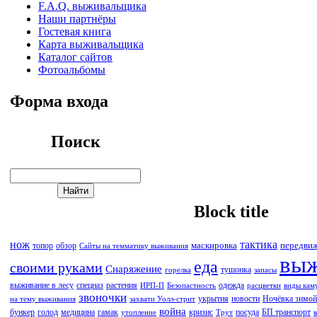
F.A.Q. выживальщика
Наши партнёры
Гостевая книга
Карта выживальщика
Каталог сайтов
Фотоальбомы
Форма входа
Поиск
Block title
нож
тактика
маскировка
передви
топор
обзор
Сайты на темматику выживания
вы
еда
своими руками
Снаряжение
тушонка
горелка
запасы
выживание в лесу
спецназ
растения
одежда
ИРП-П
Безопастность
расцветки
виды кам
звоночки
укрытия
новости
Ночёвка зимой
на тему выживания
захвати Уолл-стрит
война
бункер
голод
медицина
гамак
кризис
посуда
БП транспорт
утопление
Трут