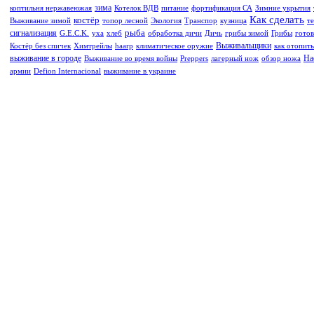
зима
коптильня нержавеюжая
Котелок ВДВ
питание
фортификация СА
Зимние укрытия
Как сделать
костёр
Выживание зимой
топор лесной
Экология
Транспор
кузница
т
рыба
сигнализация
G.E.C.K.
уха
хлеб
обработка дичи
Дичь
грибы зимой
Грибы
гото
Выживальщики
Костёр без спичек
Химтрейлы
haarp
климатическое оружие
как отопит
выживание в городе
На
Выживание во время войны
Preppers
лагерный нож
обзор ножа
армии
Defion Internacional
выживание в украине