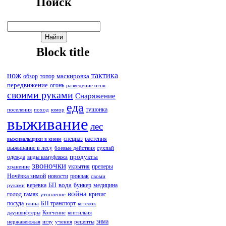
Поиск
Block title
нож
тактика
маскировка
обзор
топор
передвижение
огонь
разведение огня
своими руками
Снаряжение
еда
тушонка
поселения
поход
юмор
выживание
лес
спецназ
растения
выживальщики в киеве
выживание в лесу
боевые действия
сухпай
продукты
одежда
виды камуфляжа
звоночки
укрытия
преперы
хранение
Ночёвка зимой
новости
рюкзак
своми
вода
веревка
БП
бункер
медицина
руками
война
голод
гамак
кризис
утопление
посуда
БП транспорт
глина
котелок
дауншифтеры
Копчение
коптильня
зима
нержавеюжая
иглу
учения
рецепты