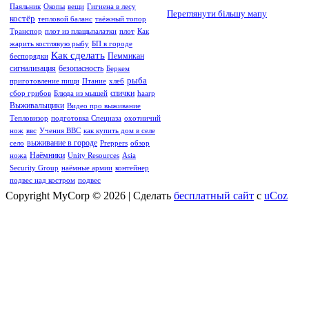
Паяльник
Окопы
вещи
Гигиена в лесу
Переглянути більшу мапу
костёр
тепловой баланс
таёжный топор
Транспор
плот из плащьпалатки
плот
Как
жарить костлявую рыбу
БП в городе
Как сделать
Пеммикан
беспорядки
сигнализация
безопасность
Беркем
рыба
приготовление пищи
Птание
хлеб
спички
сбор грибов
Блюда из мышей
haarp
Выживальщики
Видео про выживание
Тепловизор
подготовка Спецназа
охотничий
нож
ввс
Учения ВВС
как купить дом в селе
выживание в городе
село
Preppers
обзор
Наёмники
ножа
Unity Resources
Asia
Security Group
наёмные армии
контейнер
подвес над костром
подвес
Copyright MyCorp © 2026
|
Сделать
бесплатный сайт
с
uCoz