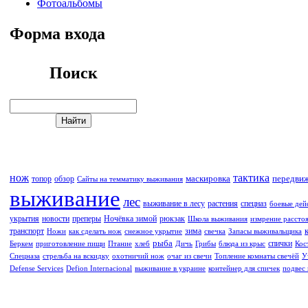
Фотоальбомы
Форма входа
Поиск
нож
тактика
маскировка
передви
топор
обзор
Сайты на темматику выживания
выживание
лес
выживание в лесу
растения
спецназ
боевые дей
укрытия
новости
преперы
Ночёвка зимой
рюкзак
Школа выживания
измрение рассто
транспорт
зима
Ножи
как сделать нож
снежное укрытие
свечка
Запасы выживальщика
рыба
спички
Беркем
приготовление пищи
Птание
хлеб
Дичь
Грибы
блюда из крыс
Кос
Спецназа
стрельба на вскидку
охотничий нож
очаг из свечи
Топление комнаты свечёй
У
Defense Services
Defion Internacional
выживание в украине
контейнер для спичек
подвес 