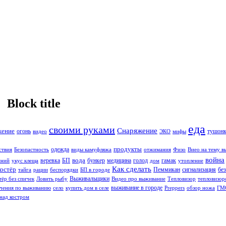
Block title
еда
своими руками
Снаряжение
жение
огонь
тушонк
видео
ЭКО
мифы
продукты
одежда
ствия
Безопастность
виды камуфляжа
отжимания
Физо
Виео на тему 
война
вода
веревка
БП
бункер
медицина
голод
гамак
яний
укус клеща
дом
утопление
Как сделать
костёр
Пеммикан
сигнализация
бе
тайга
рации
беспорядки
БП в городе
Выживальщики
тёр без спичек
Ловить рыбу
Видео про выживание
Тепловизор
тепловизор
выживание в городе
чения по выживанию
село
купить дом в селе
Preppers
обзор ножа
ГМ
над костром