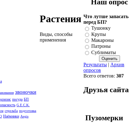
Наш опрос
Растения
Что лутше запасать
перед БП?
Тушонку
Виды, способы
Крупы
применения
Макароны
Патроны
Сублиматы
Результаты
|
Архив
опросов
Всего ответов:
307
а
Друзья сайта
звоночки
выживания
кризис
посуда
БП
зопасность
G.E.C.K.
ом
стрельба
подготовка
Пузомерки
Наёмники
О
Aegis