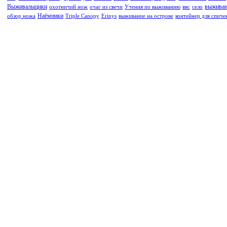
Выживальщики
выживан
охотничий нож
очаг из свечи
Учения по выживанию
ввс
село
Наёмники
обзор ножа
Triple Canopy
Erinys
выживание на острове
контейнер для спиче