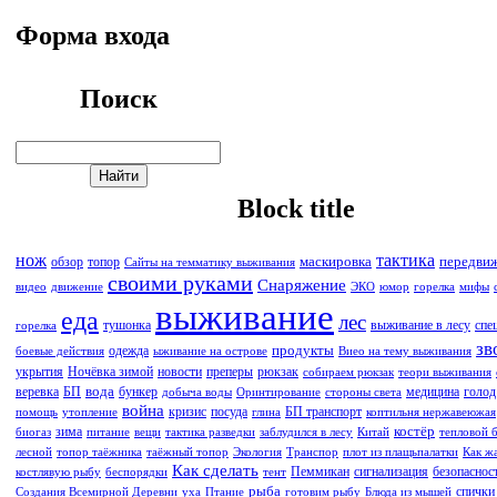
Форма входа
Поиск
Block title
нож
тактика
маскировка
передви
обзор
топор
Сайты на темматику выживания
своими руками
Снаряжение
видео
движение
ЭКО
юмор
горелка
мифы
выживание
еда
лес
тушонка
выживание в лесу
спе
горелка
зв
продукты
одежда
боевые действия
ыживание на острове
Виео на тему выживания
укрытия
Ночёвка зимой
новости
преперы
рюкзак
собираем рюкзак
теори выживания
вода
веревка
БП
бункер
медицина
голод
добыча воды
Оринтирование
стороны света
война
кризис
посуда
БП транспорт
помощь
утопление
глина
коптильня нержавеюжая
костёр
зима
биогаз
питание
вещи
тактика разведки
заблудился в лесу
Китай
тепловой 
лесной
топор таёжника
таёжный топор
Экология
Транспор
плот из плащьпалатки
Как ж
Как сделать
Пеммикан
сигнализация
безопаснос
костлявую рыбу
беспорядки
тент
рыба
спички
Создания Всемирной Деревни
уха
Птание
готовим рыбу
Блюда из мышей