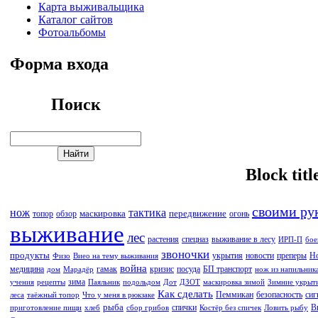
Карта выживальщика
Каталог сайтов
Фотоальбомы
Форма входа
Поиск
Block titl
своими ру
нож
тактика
маскировка
передвижение
топор
обзор
огонь
выживание
лес
растения
спецназ
выживание в лесу
ИРП-П
бое
звоночки
продукты
укрытия
новости
преперы
Но
Физо
Виео на тему выживания
война
медицина
гамак
кризис
посуда
БП транспорт
дом
Марадёр
нож из напильник
зима
учения
рецепты
Паяльник
подольдом
Дот
ДЗОТ
маскировка зимой
Зимние укрыт
Как сделать
Пеммикан
безопасность
сиг
леса
таёжный топор
Что у меня в рюкзаке
рыба
спички
В
приготовление пищи
хлеб
сбор грибов
Костёр без спичек
Ловить рыбу