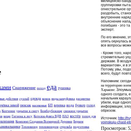
милицейско-банд
группировки пыт
огнестрельное ор
раздобыть, стано
внутренние наря
объяснение напад
погибших - это та
эксперт.
По его мнению, эт
опять окунулась 
все вопросы можн
- Кроме того, на
стремительно ух
державе. В возду
вариантом», и в 
Потому, увы, под
e
всего, будут повто
Напомним: сегодн
еда
на территорию военн
ками
Снаряжение
тушонка
поход
Харькове
. Злоумы
одного солдата, е
начальник караул
одежда
вые действия
сухпай
комок
виды камуфляжа
расцветки
убили, еще одног
вода
чёвка зимой
рюкзак
БП
веревка
бункер
голод
насекомые
информации, зло
обрезом.
а
Копчение
укрытие в снегу
Бомбоубежище
снежное укрытие
костёр
ия
вещи
Гигиена в лесу
Котелок-фляга ВДВ
НАЗ
топор для
Источник:
http://
нализация
Комплект Создания Всемирной Деревни
Беркем
voinskuju-chast-et
ыживальщики
Тепловизор
тепловизором
стрельба
подготовка
Просмотров
: 