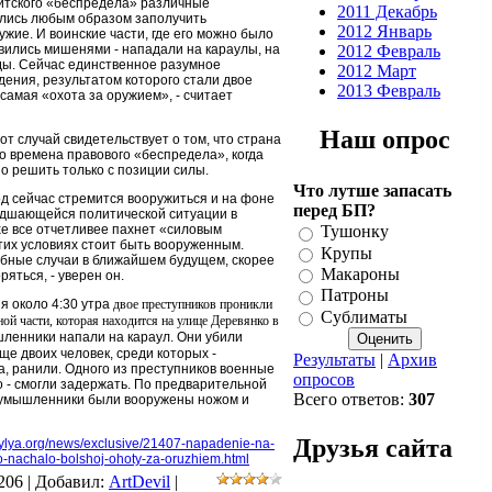
итского «беспредела» различные
2011 Декабрь
ались любым образом заполучить
2012 Январь
ужие. И воинские части, где его можно было
вились мишенями - нападали на караулы, на
2012 Февраль
ды. Сейчас единственное разумное
2012 Март
ения, результатом которого стали двое
2013 Февраль
 самая «охота за оружием», - считает
Наш опрос
от случай свидетельствует о том, что страна
во времена правового «беспредела», когда
о решить только с позиции силы.
Что лутше запасать
род сейчас стремится вооружиться и на фоне
перед БП?
удшающейся политической ситуации в
хе все отчетливее пахнет «силовым
Тушонку
этих условиях стоит быть вооруженным.
Крупы
обные случаи в ближайшем будущем, скорее
Макароны
ряться, - уверен он.
Патроны
я около 4:30 утра
двое преступников проникли
Сублиматы
ой части, которая находится на улице Деревянко в
шленники напали на караул. Они убили
ще двоих человек, среди которых -
Результаты
|
Архив
а, ранили. Одного из преступников военные
опросов
о - смогли задержать. По предварительной
Всего ответов:
307
умышленники были вооружены ножом и
Друзья сайта
hvylya.org/news/exclusive/21407-napadenie-na-
o-nachalo-bolshoj-ohoty-za-oruzhiem.html
5206 |
Добавил
:
ArtDevil
|