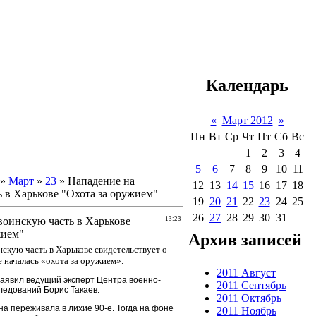
Календарь
«
Март 2012
»
Пн
Вт
Ср
Чт
Пт
Сб
Вс
1
2
3
4
5
6
7
8
9
10
11
»
Март
»
23
» Нападение на
12
13
14
15
16
17
18
 в Харькове "Охота за оружием"
19
20
21
22
23
24
25
26
27
28
29
30
31
воинскую часть в Харькове
13:23
жием"
Архив записей
нскую часть в Харькове свидетельствует о
е началась «охота за оружием».
2011 Август
заявил ведущий эксперт Центра военно-
2011 Сентябрь
ледований Борис Такаев.
2011 Октябрь
на переживала в лихие 90-е. Тогда на фоне
2011 Ноябрь