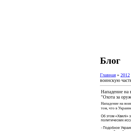
Блог
Главная
»
2012
воинскую часть
Нападение на 
"Охота за ору
Нападение на вои
том, что в Украин
Об этом «Хвилі» 
политических исс
- Подобное Украи