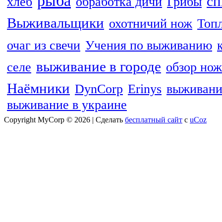
рыба
сп
хлеб
обработка дичи
Грибы
Выживальщики
охотничий нож
Топ
очаг из свечи
Учения по выживанию
выживание в городе
селе
обзор нож
Наёмники
DynCorp
Erinys
выживани
выживание в украине
Copyright MyCorp © 2026
|
Сделать
бесплатный сайт
с
uCoz