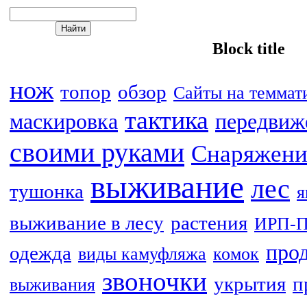
Block title
нож
топор
обзор
Сайты на теммат
тактика
маскировка
передвиж
своими руками
Снаряжени
выживание
лес
тушонка
я
выживание в лесу
растения
ИРП-
про
одежда
виды камуфляжа
комок
звоночки
укрытия
п
выживания