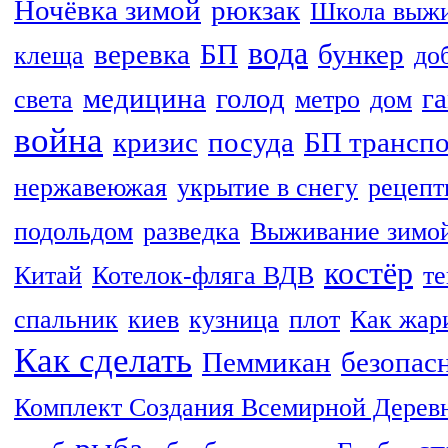
Ночёвка зимой
рюкзак
Школа выж
вода
веревка
БП
бункер
клеща
до
медицина
голод
г
света
метро
дом
война
кризис
посуда
БП трансп
нержавеюжая
укрытие в снегу
рецепт
подольдом
разведка
Выживание зимо
костёр
Китай
Котелок-фляга ВДВ
те
спальник
киев
кузница
плот
Как жар
Как сделать
Пеммикан
безопас
Комплект Создания Всемирной Дерев