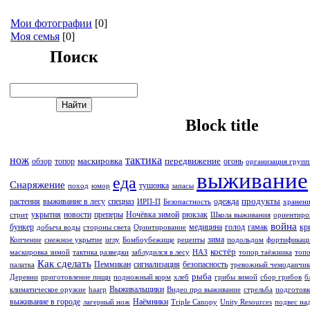
Мои фотографии
[0]
Моя семья
[0]
Поиск
Block title
нож
тактика
маскировка
передвижение
обзор
топор
огонь
организация груп
выживание
еда
Снаряжение
тушонка
поход
юмор
запасы
продукты
растения
выживание в лесу
спецназ
одежда
ИРП-П
Безопастность
хранен
укрытия
новости
преперы
Ночёвка зимой
рюкзак
стрит
Школа выживания
ориентиро
война
бункер
медицина
голод
гамак
кр
добыча воды
стороны света
Оринтирование
зима
Копчение
снежное укрытие
иглу
Бомбоубежище
рецепты
подольдом
фортификац
костёр
маскировка зимой
тактика разведки
заблудился в лесу
НАЗ
топор таёжника
топо
Как сделать
Пеммикан
сигнализация
безопасность
палатка
тревожный чемоданчик
рыба
Деревни
приготовление пищи
подножный корм
хлеб
грибы зимой
сбор грибов
б
Выживальщики
климатическое оружие
haarp
Видео про выживание
стрельба
подготовк
выживание в городе
Наёмники
лагерный нож
Triple Canopy
Unity Resources
подвес на